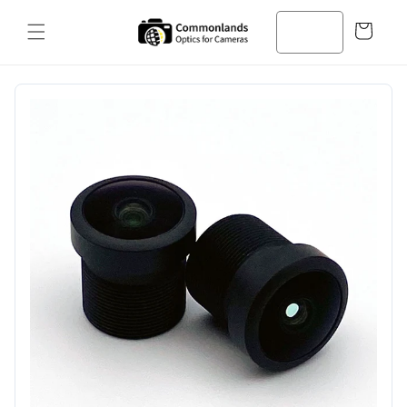
본문으로
바
건너뛰기
구
니