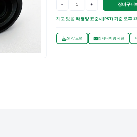
−
+
장바구니
재고 있음.
태평양 표준시(PST) 기준 오후 1
.STP / 도면
엔지니어링 지원