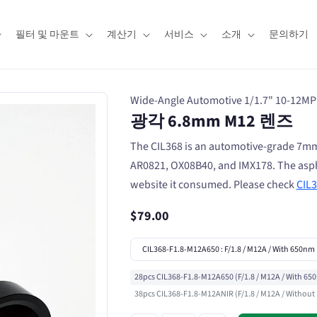
필터 및 마운트
계산기
서비스
소개
문의하기
Wide-Angle Automotive 1/1.7" 10-12MP
광각 6.8mm M12 렌즈
The CIL368 is an automotive-grade 7mm 
AR0821, OX08B40, and IMX178. The asphe
website it consumed. Please check
CIL
$79.00
28pcs CIL368-F1.8-M12A650 (F/1.8 / M12A / With 650n
38pcs CIL368-F1.8-M12ANIR (F/1.8 / M12A / Without Fi