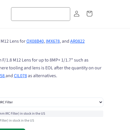
장
로
바
그
구
인
니
 M12 Lens for
OX08B40
,
IMX678
, and
AR0822
F/1.8 M12 Lens for up to 8MP+ 1/1.7" such as
re tooling and lens is EOL after the quantity on our
358
and
CIL078
as alternatives.
m IRC Filter) in stock in the US
lter) in stock in the US