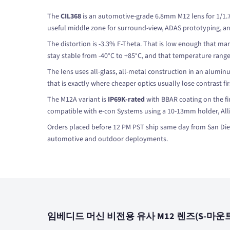
The
CIL368
is an automotive-grade 6.8mm M12 lens for 1/1.7" s
useful middle zone for surround-view, ADAS prototyping, and o
The distortion is -3.3% F-Theta. That is low enough that ma
stay stable from -40°C to +85°C, and that temperature range
The lens uses all-glass, all-metal construction in an alumin
that is exactly where cheaper optics usually lose contrast fir
The M12A variant is
IP69K-rated
with BBAR coating on the fir
compatible with e-con Systems using a 10-13mm holder, All
Orders placed before 12 PM PST ship same day from San Di
automotive and outdoor deployments.
임베디드 머신 비전용 유사 M12 렌즈(S-마운