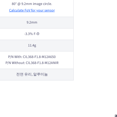
80° @ 9.2mm image circle.
Calculate FoV for your sensor
9.2mm
-3.3% F-Θ
11.4g
P/N With: CIL368-F1.8-M12A650
P/N Without: CIL368-F1.8-M12ANIR
전면 유리, 알루미늄