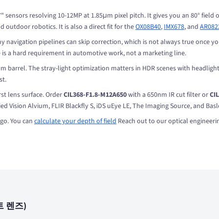
ensors resolving 10-12MP at 1.85μm pixel pitch. It gives you an 80° field of 
utdoor robotics. It is also a direct fit for the
OX08B40
,
IMX678
, and
AR082
ny navigation pipelines can skip correction, which is not always true once y
 is a hard requirement in automotive work, not a marketing line.
um barrel. The stray-light optimization matters in HDR scenes with headlight
st.
st lens surface. Order
CIL368-F1.8-M12A650
with a 650nm IR cut filter or
CI
ied Vision Alvium, FLIR Blackfly S, iDS uEye LE, The Imaging Source, and 
ego. You can
calculate your depth of field
Reach out to our optical engineeri
트 렌즈)