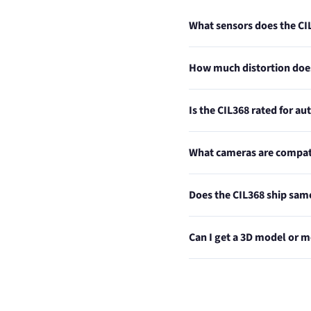
What sensors does the C
How much distortion does
Is the CIL368 rated for 
What cameras are compati
Does the CIL368 ship sam
Can I get a 3D model or m