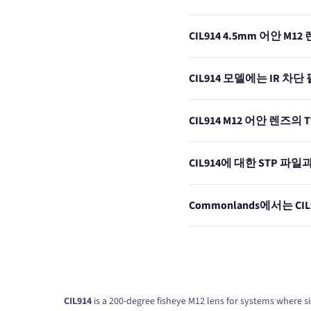
CIL914 4.5mm 어안 
CIL914 모델에는 IR 
CIL914 M12 어안 렌즈
CIL914에 대한 STP 
Commonlands에서는 C
CIL914
is a 200-degree fisheye M12 lens for systems where siz