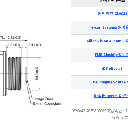
카메라/마운트
커먼랜즈 CLA021
e-con Systems S-
Allied Vision Alvium
FLIR Blackfly S 보
iDS uEye LE
The Imaging Source 
바슬러 Dart S-마
*카메라 제조사에서 제공하는 표준
광학적 호