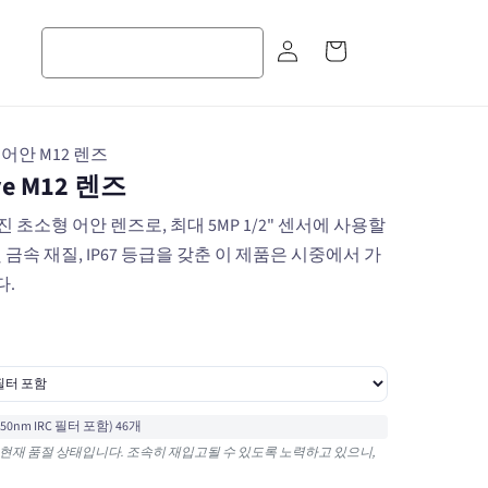
장
로
바
그
구
인
니
어안 M12 렌즈
ye M12 렌즈
 가진 초소형 어안 렌즈로, 최대 5MP 1/2" 센서에 사용할
 및 금속 재질, IP67 등급을 갖춘 이 제품은 시중에서 가
다.
/ 650nm IRC 필터 포함) 46개
 필터 미포함)은 현재 품절 상태입니다. 조속히 재입고될 수 있도록 노력하고 있으니,