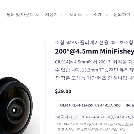
필터 및 마운트
계산기
서비스
소개
문의하기
소형 5MP 애플리케이션용 200° 초소형 
200°@4.5mm MiniFishe
CIL914는 4.5mm에서 200°의 화각을
수 있습니다. 13.2mm TTL, 전면 유리
장 작은 고성능 어안 렌즈 중 하나입니
$39.00
미국 내 재고: CIL914-F2.4-M12A650 (F/2.4 / M12A 
CIL914-F2.4-M12ANIR (F/2.4 / M12A /
재고 여부는 당사로 문의해 주시기 바랍니다.