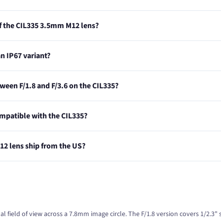
 of the CIL335 3.5mm M12 lens?
n IP67 variant?
tween F/1.8 and F/3.6 on the CIL335?
ompatible with the CIL335?
2 lens ship from the US?
l field of view across a 7.8mm image circle. The F/1.8 version covers 1/2.3"