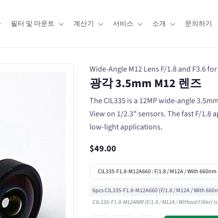
필터 및 마운트
계산기
서비스
소개
문의하기
Wide-Angle M12 Lens F/1.8 and F3.6 for
광각 3.5mm M12 렌즈
The CIL335 is a 12MP wide-angle 3.5mm 
View on 1/2.3" sensors. The fast F/1.8 
low-light applications.
$49.00
6pcs CIL335-F1.8-M12A660 (F/1.8 / M12A / With 660nm 
CIL335-F1.8-M12ANIR (F/1.8 / M12A / Without Filter) is ou