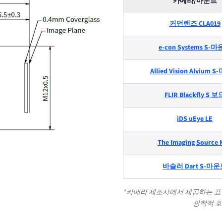
카메라/마운트
커먼랜즈 CLA019
e-con Systems S-
Allied Vision Alvium
FLIR Blackfly S 보
iDS uEye LE
The Imaging Source 
바슬러 Dart S-마
*카메라 제조사에서 제공하는 표준
광학적 호