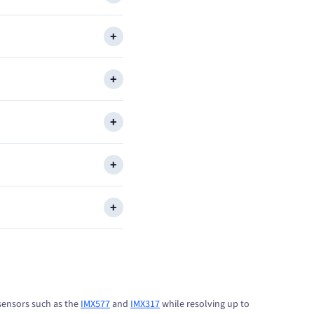
 sensors such as the
IMX577
and
IMX317
while resolving up to