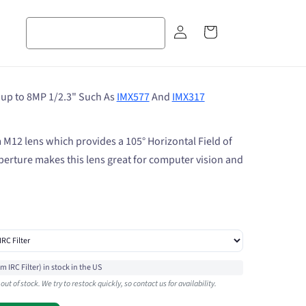
장
로
바
그
구
인
니
 up to 8MP 1/2.3" Such As
IMX577
And
IMX317
M12 lens which provides a 105° Horizontal Field of
aperture makes this lens great for computer vision and
IRC Filter) in stock in the US
t of stock. We try to restock quickly, so contact us for availability.