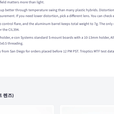
field matters more than light.
up better through temperature swing than many plastic hybrids. Distortion i
urement. If you need lower distortion, pick a different lens. You can check
p control flare, and the aluminum barrel keeps total weight to 7g. The only 
er the CIL394.
lder, e-con Systems standard S-mount boards with a 10-13mm holder, Allied
2x0.5 threading.
from San Diego for orders placed before 12 PM PST. Trioptics MTF test data 
트 렌즈)