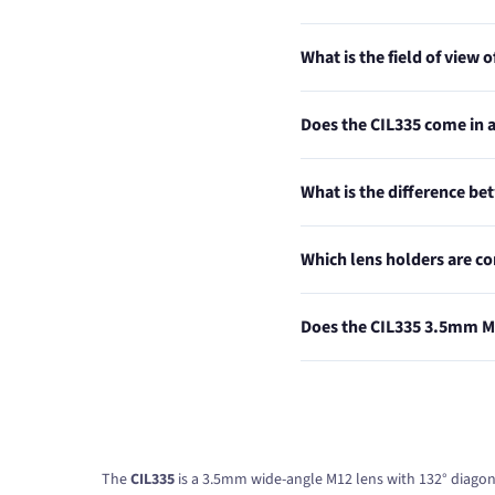
What is the field of view
Does the CIL335 come in a
What is the difference be
Which lens holders are c
Does the CIL335 3.5mm M1
The
CIL335
is a 3.5mm wide-angle M12 lens with 132° diagona