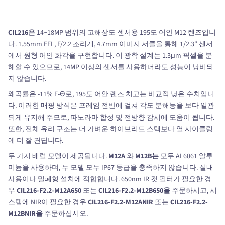
CIL216은
14~18MP 범위의 고해상도 센서용 195도 어안 M12 렌즈입니
다. 1.55mm EFL, F/2.2 조리개, 4.7mm 이미지 서클을 통해 1/2.3" 센서
에서 원형 어안 화각을 구현합니다. 이 광학 설계는 1.3μm 픽셀을 분
해할 수 있으므로, 14MP 이상의 센서를 사용하더라도 성능이 낭비되
지 않습니다.
왜곡률은 -11% F-Θ로, 195도 어안 렌즈 치고는 비교적 낮은 수치입니
다. 이러한 매핑 방식은 프레임 전반에 걸쳐 각도 분해능을 보다 일관
되게 유지해 주므로, 파노라마 합성 및 전방향 감시에 도움이 됩니다.
또한, 전체 유리 구조는 더 가벼운 하이브리드 스택보다 열 사이클링
에 더 잘 견딥니다.
두 가지 배럴 모델이 제공됩니다.
M12A
와
M12B는
모두 AL6061 알루
미늄을 사용하며, 두 모델 모두 IP67 등급을 충족하지 않습니다. 실내
사용이나 밀폐형 설치에 적합합니다. 650nm IR 컷 필터가 필요한 경
우
CIL216-F2.2-M12A650
또는
CIL216-F2.2-M12B650을
주문하시고, 시
스템에 NIR이 필요한 경우
CIL216-F2.2-M12ANIR
또는
CIL216-F2.2-
M12BNIR을
주문하십시오.