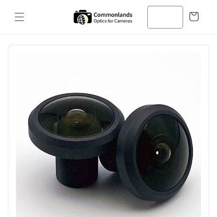
본문으로
바
건너뛰기
구
니