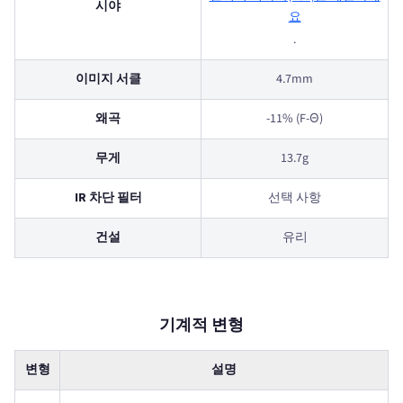
시야
요
.
이미지 서클
4.7mm
왜곡
-11% (F-Θ)
무게
13.7g
IR 차단 필터
선택 사항
건설
유리
기계적 변형
변형
설명